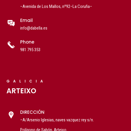
–Avenida de Los Mallos, nº92–La Coruña–
Email
info@dabella.es
Phone
981 795 353
GALICIA
ARTEIXO
DIRECCIÓN
–A/Arsenio Iglesias, naves vazquez rey s/n.
Polígono de Sabón, Arteixo