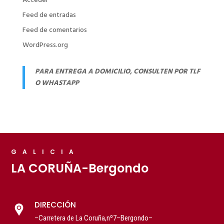
Acceder
Feed de entradas
Feed de comentarios
WordPress.org
PARA ENTREGA A DOMICILIO, CONSULTEN POR TLF
O WHASTAPP
GALICIA
LA CORUÑA-Bergondo
DIRECCIÓN
–Carretera de La Coruña,nº7–Bergondo–